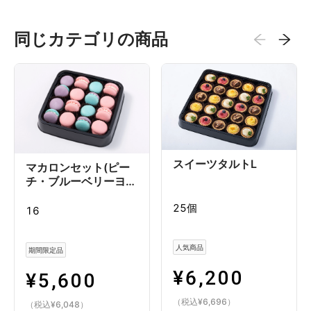
同じカテゴリの商品
スイーツタルトL
マカロンセット(ピー
チ・ブルーベリーヨー
グルト)M
25個
16
人気商品
期間限定品
¥
6,200
¥
5,600
（税込
¥
6,696
）
（税込
¥
6,048
）