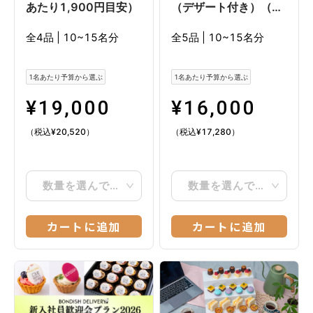
あたり1,900円目安）
（デザート付き）（1
名あたり1,600円目
安）
全4品
|
10~15名分
全5品
|
10~15名分
1名あたり予算から選ぶ
1名あたり予算から選ぶ
¥
19,000
¥
16,000
（税込
¥
20,520
）
（税込
¥
17,280
）
数量を選んでください
数量を選んでください
カートに追加
カートに追加