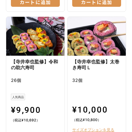
カートに追加
カートに追加
【寺井幸也監修】令和
【寺井幸也監修】太巻
の助六寿司
き寿司Ｌ
26個
32個
人気商品
¥
10,000
¥
9,900
（税込
¥
10,800
）
（税込
¥
10,692
）
サイズオプションを見る