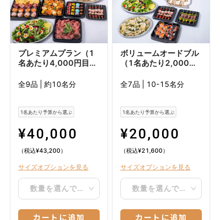
プレミアムプラン（1
ボリュームオードブル
名あたり4,000円目
（1名あたり2,000円
安）
目安）
全9品
|
約10名分
全7品
|
10-15名分
1名あたり予算から選ぶ
1名あたり予算から選ぶ
¥
40,000
¥
20,000
（税込
¥
43,200
）
（税込
¥
21,600
）
サイズオプションを見る
サイズオプションを見る
数量を選んでください
数量を選んでください
カートに追加
カートに追加