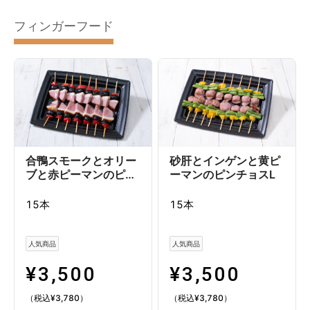
フィンガーフード
合鴨スモークとオリーブと赤ピーマンのピンチョスM
砂肝とインゲンと黄ピーマンのピンチョスM
イカとパプリカのピンチョスM
タコとセミドライトマトのピンチョスM
ミニチーズバーガー&フィッシュバーガーM
エビカツバーガーM
【寺井幸也監修】太巻き寿司Ｍ
【寺井幸也監修】幸せいなり M
【寺井幸也監修】季節のいなり寿司M
お花見いなりM
2種のラップロールM
ベジタブルラップロールM
合鴨スモークとオリー
砂肝とインゲンと黄ピ
ブと赤ピーマンのピン
ーマンのピンチョスL
チョスL
15本
15本
人気商品
人気商品
¥
3,500
¥
3,500
（税込
¥
3,780
）
（税込
¥
3,780
）