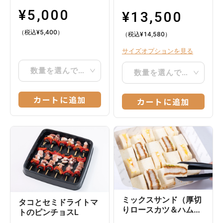
¥
5,000
¥
13,500
（税込
¥
5,400
）
（税込
¥
14,580
）
サイズオプションを見る
数量を選んでください
数量を選んでください
カートに追加
カートに追加
ミックスサンド（厚切
タコとセミドライトマ
りロースカツ＆ハムた
トのピンチョスL
まご）