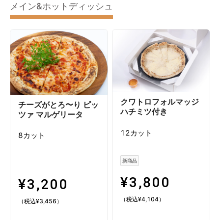
メイン&ホットディッシュ
春野菜のレモンクリームパスタM
夏野菜の冷製パスタM
若鶏のジューシー唐揚げM
2種のソーセージ＆ポテトM
クワトロフォルマッジ
チーズがとろ〜り ピッ
ハチミツ付き
ツァ マルゲリータ
12カット
8カット
新商品
¥
3,800
¥
3,200
（税込
¥
4,104
）
（税込
¥
3,456
）