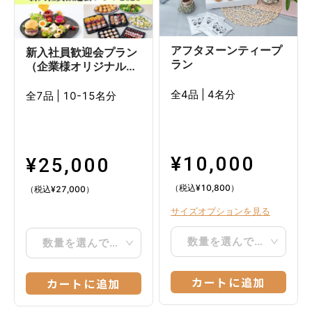
アフタヌーンティープ
新入社員歓迎会プラン
ラン
（企業様オリジナルデ
ザインケーキ付き）10
日前注文
全4品
|
4名分
全7品
|
10-15名分
¥
10,000
¥
25,000
（税込
¥
10,800
）
（税込
¥
27,000
）
サイズオプションを見る
数量を選んでください
数量を選んでください
カートに追加
カートに追加