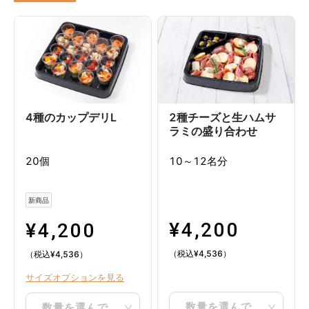
4種のカップデリM
カップデリ （モッツァレラ・サーモン）M
特製ローストビーフM
ローストポークM ハニー粒マスタードソース
ベーコンとほうれん草のタルトキッシュM
4種のカップデリL
2種チーズと生ハムサ
ラミの盛り合わせ
20個
10～12名分
新商品
¥
4,200
¥
4,200
（税込
¥
4,536
）
（税込
¥
4,536
）
サイズオプションを見る
数量を選んでください
数量を選んでください