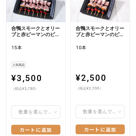
合鴨スモークとオリー
合鴨スモークとオリー
ブと赤ピーマンのピン
ブと赤ピーマンのピン
チョスL
チョスM
15本
10本
人気商品
¥
2,500
¥
3,500
（税込
¥
2,700
）
（税込
¥
3,780
）
数量を選んでください
数量を選んでください
カートに追加
カートに追加