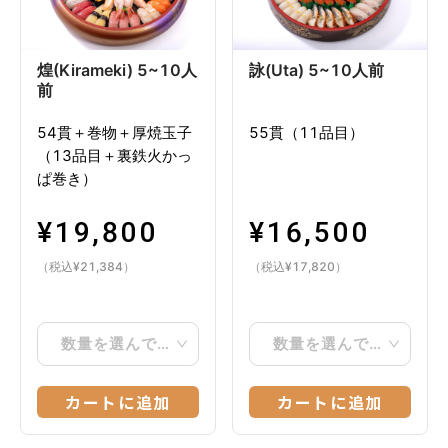
煌(Kirameki) 5~10人
詠(Uta) 5~10人前
前
54貫＋巻物＋厚焼玉子
55貫（11品目）
（13品目＋裏鉄火かっ
ぱ巻き）
¥
19,800
¥
16,500
（税込
¥
21,384
）
（税込
¥
17,820
）
数量を選んでください
数量を選んでください
カートに追加
カートに追加