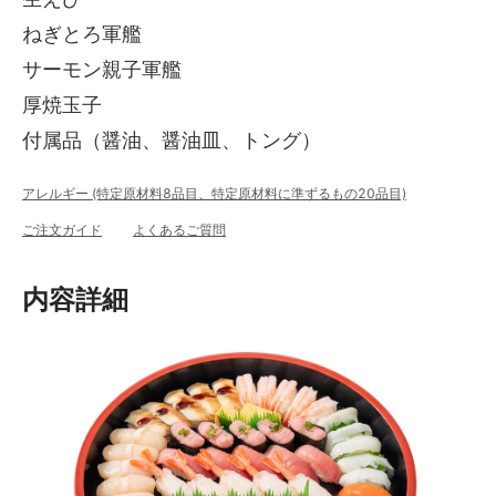
ねぎとろ軍艦
サーモン親子軍艦
厚焼玉子
付属品（醤油、醤油皿、トング）
アレルギー (特定原材料8品目、特定原材料に準ずるもの20品目)
ご注文ガイド
よくあるご質問
内容詳細