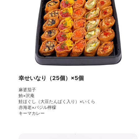
幸せいなり（25個）×5個
麻婆茄子
鮪×沢庵
鮭ほぐし（大豆たんぱく入り）×いくら
赤海老×バジル檸檬
キーマカレー