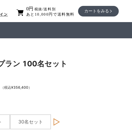
0
円
税抜/送料別
カートをみる
イン
あと10,000円で送料無料
ラン 100名セット
0
（税込
¥
356,400
）
▷
ト
30名セット