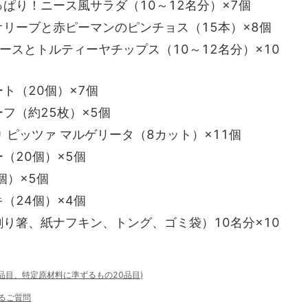
ぱり！ニース風サラダ（10～12名分）×7個
リーブと赤ピーマンのピンチョス（15本）×8個
ースとトルティーヤチップス（10～12名分）×10
ト（20個）×7個
フ（約25枚）×5個
 ピッツァ マルゲリータ（8カット）×11個
（20個）×5個
個）×5個
（24個）×4個
り箸、紙ナフキン、トング、ゴミ袋）10名分×10
8品目、特定原材料に準ずるもの20品目)
るご質問