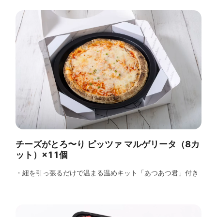
チーズがとろ〜り ピッツァ マルゲリータ（8カ
ット）×11個
・紐を引っ張るだけで温まる温めキット「あつあつ君」付き