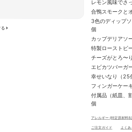
レモン風味でさっ
合鴨スモークとオ
3色のディップソ
する
個
カップデリアソー
特製ローストビー
チーズがとろ〜り
エビカツバーガー
幸せいなり（25
フィンガーケーキ
付属品（紙皿、割
個
アレルギー (特定原材料
ご注文ガイド
よくあ