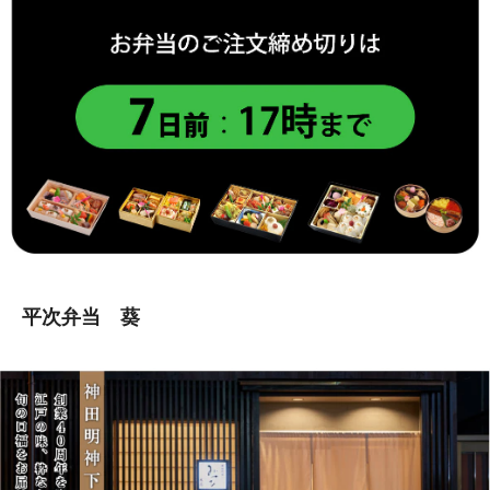
平次弁当 葵