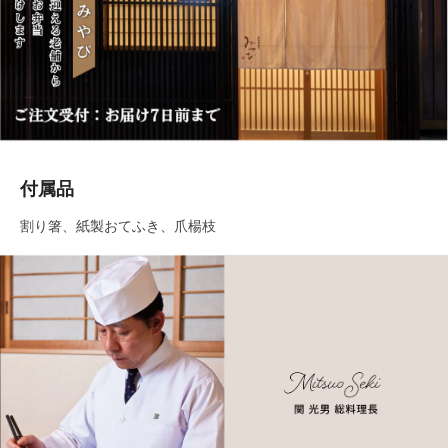
付属品
割り箸、紙製おてふき、爪楊枝