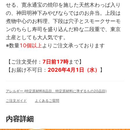
せる、寛永通宝の焼印を施した天然木わっぱ入り
の、神田明神下みやびならではのお弁当。上段は
煮物中心のお料理、下段は穴子とスモークサーモ
ンのちらし寿司を盛り込んだ粋な二段重で、東京
土産としても大人気です。
※数量
10個以上
よりご注文承っております
【ご注文受付：
7日前17時
まで】
【お届け不可日：
2026年4月1日（水）
】
アレルギー (特定原材料8品目、特定原材料に準ずるもの20品目)
ご注文ガイド
よくあるご質問
内容詳細