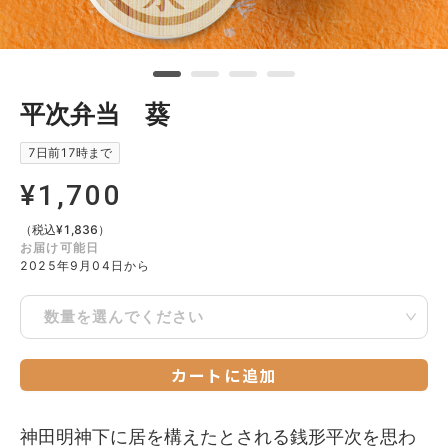
平次弁当 葵
7日前17時まで
¥
1,700
（税込
¥
1,836
）
お届け可能日
2025年9月04日から
数量を選んでください
カートに追加
神田明神下に居を構えたとされる銭形平次を思わ