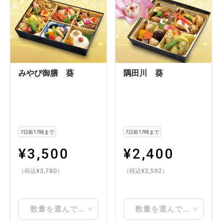
みやび御膳 葵
隅田川 葵
7日前17時まで
7日前17時まで
¥
3,500
¥
2,400
（税込
¥
3,780
）
（税込
¥
2,592
）
数量を選んでください
数量を選んでください